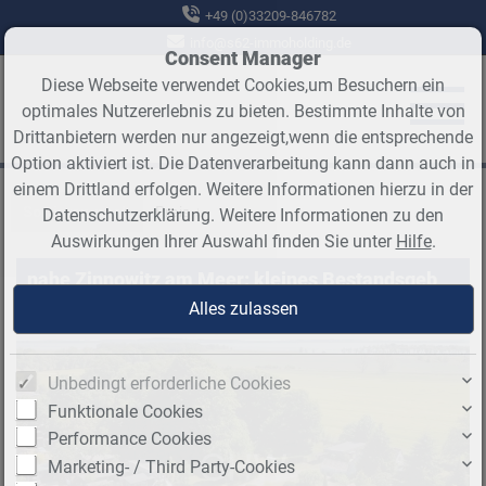
+49 (0)33209-846782
info@s62-immoholding.de
Consent Manager
Diese Webseite verwendet Cookies,um Besuchern ein
optimales Nutzererlebnis zu bieten. Bestimmte Inhalte von
Drittanbietern werden nur angezeigt,wenn die entsprechende
Option aktiviert ist. Die Datenverarbeitung kann dann auch in
einem Drittland erfolgen. Weitere Informationen hierzu in der
Sortieren nach
Preis ↓
Datenschutzerklärung. Weitere Informationen zu den
Auswirkungen Ihrer Auswahl finden Sie unter
Hilfe
.
nahe Zinnowitz am Meer: kleines Bestandsgebäude zur Sanierung oder Neubau
Unbedingt erforderliche Cookies
Funktionale Cookies
Performance Cookies
Marketing- / Third Party-Cookies