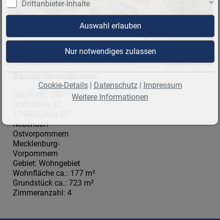
Drittanbieter-Inhalte
Preis: Preis auf Anfrage
3
Basisinformationen:
Cookie-Details
|
Datenschutz
|
Impressum
Objekt-Nr.: 290
Weitere Informationen
Dorfstraße 32
17440 Lütow OT
Neuendorf
Ostvorpommern
Mecklenburg-
Vorpommern
Gebiet: Wohngebiet
Wohnfläche ca.: 177 m²
Grundstück ca.: 723 m²
Zimmeranzahl: 4